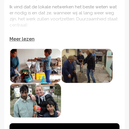
Ik vind dat de lokale netwerken het beste weten wat
er nodig is en dat ze, wanneer wij al lang weer weg
zijn, het werk zullen voortzetten. Duurzaamheid staat
centraal!
Meer lezen
Om dit werk te kunnen doen is, naast tijd en energie,
geld nodig. Van jullie donaties worden een aantal
praktische zaken betaald:
We kopen kleding en medische benodigdheden.
Deze worden vervoerd met een truck welke we
samen lossen na aankomst. We zetten vervolgens
een of meerdere kledingbanken of
tweedehandswinkels op, we schenken medische
benodigdheden aan lokale opvanghuizen voor
ouderen en kinderen.
Met de ingezamelde gelden kopen we voedsel en
andere benodigdheden bij lokale ondernemers.
Hiermee maken we voedselpakketten die we
vervolgens persoonlijk langsbrengen bij de mensen,