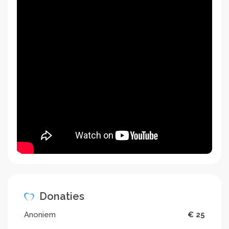
tijdens een vriendschappelijk bezoek.
We kopen haardhout voor de ouderen zodat ze zelf
geen hout hoeven te hakken en organiseren
evenementen voor speciale doelgroepen.
Omdat we van 's morgens vroeg tot' s avonds laat
werken, vragen we vaak aan lokale "mama's" om voor
ons te koken. Natuurlijk wordt hun werk betaald,
omdat we hun inspanningen om ons te verzorgen en
op de been te houden zeer op prijs stellen.
We reizen en verblijven zeer eenvoudig. Geen luxe,
we zijn er om gelijkwaardig aan de inwoners van het
dorp aan de slag te gaan.
Ik investeer tijd en energie in dit project. Wil jij mij
helpen met een donatie en jouw netwerk?
Donaties
Bedankt!
Anoniem
€ 25